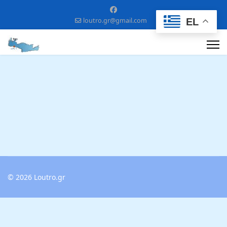
EL
loutro.gr@gmail.com
© 2026 Loutro.gr