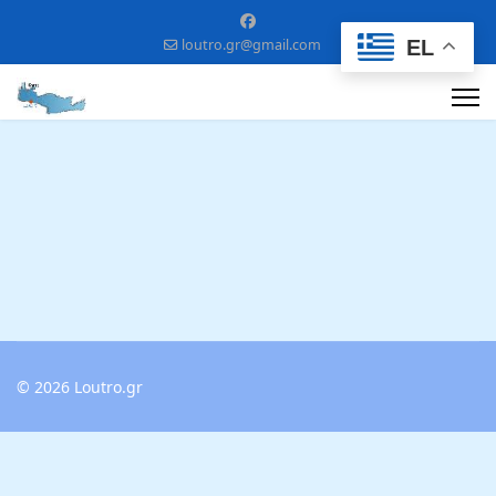
EL
loutro.gr@gmail.com
© 2026 Loutro.gr